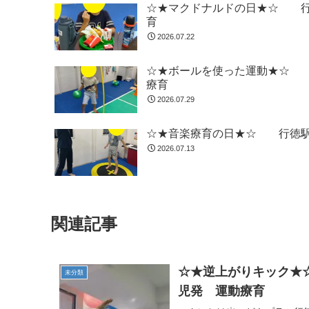
☆★マクドナルドの日★☆ 行
育
2026.07.22
☆★ボールを使った運動★☆ 
療育
2026.07.29
☆★音楽療育の日★☆ 行徳駅
2026.07.13
関連記事
☆★逆上がりキック★
未分類
児発 運動療育