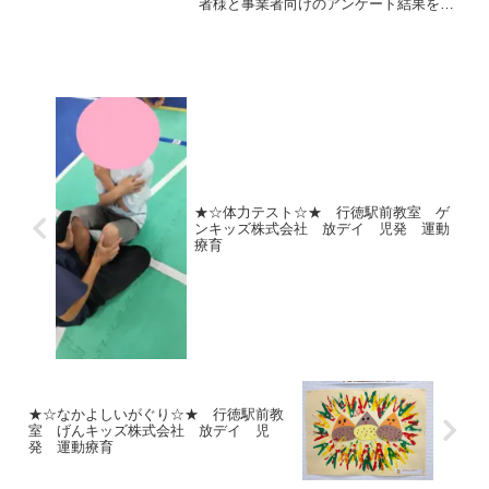
者様と事業者向けのアンケート結果を公
開しました。お忙しい中、多くの保護者
様からのご意見やご回答をいただきまし
たことお礼申し上げます。アンケート結
果については、当教室のH...
★☆体力テスト☆★ 行徳駅前教室 ゲ
ンキッズ株式会社 放デイ 児発 運動
療育
★☆なかよしいがぐり☆★ 行徳駅前教
室 げんキッズ株式会社 放デイ 児
発 運動療育