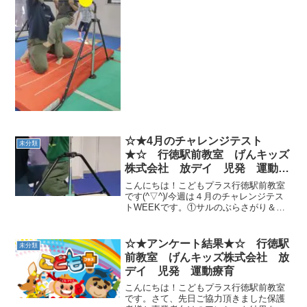
がり。こどもプラスでは『逆上がりキッ
クから逆上がり』に挑戦しました！①鉄
棒をしっかり握ります(鉄棒は逆手で持っ
た方が腕💪に力が入りや...
☆★4月のチャレンジテスト
未分類
★☆ 行徳駅前教室 げんキッズ
株式会社 放デイ 児発 運動療
育
こんにちは！こどもプラス行徳駅前教室
です(^▽^)/今週は４月のチャレンジテス
トWEEKです。①サルのぶらさがり＆ワ
ニ しっかり鉄棒を握れるかな？②障害
物ウシガエル 手と足を順番に出しなが
ら進むよ！③ブリッジ 手をつく位置を
☆★アンケート結果★☆ 行徳駅
未分類
確認しながら挑戦...
前教室 げんキッズ株式会社 放
デイ 児発 運動療育
こんにちは！こどもプラス行徳駅前教室
です。さて、先日ご協力頂きました保護