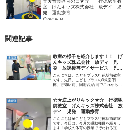
☆★音楽療育の日★☆ 行徳駅前教
室 げんキッズ株式会社 放デイ 児
発 運動療育
2026.07.13
関連記事
教室の様子を紹介します！！ げ
未分類
んキッズ株式会社 放ディ 児
発 放課後等デイサービス 児童
発達支援事業 無料送迎 発達障
こんにちは、こどもプラス行徳駅前教室
害 運動療育 行徳 行徳駅前
です。先日、こどもプラスの3教室(行
徳、行徳駅前、国府台)合同でこれからこ
南行徳 妙典 市川市 江戸川区
どもプラスのご利用を考えられている方
篠崎 瑞江 春江町 体幹
や現在ご利用されている生徒の保護者様
ダウン症 ADHD
に安心してご利用して頂く為に、普段の
☆★逆上がりキック★☆ 行徳駅
未分類
様子の一部ご紹介させて...
前教室 げんキッズ株式会社 放
デイ 児発 運動療育
こんにちは☀こどもプラス行徳駅前教室
です。今日は、今月の運動種目を紹介し
ます！学校の体育の授業で行われる逆上