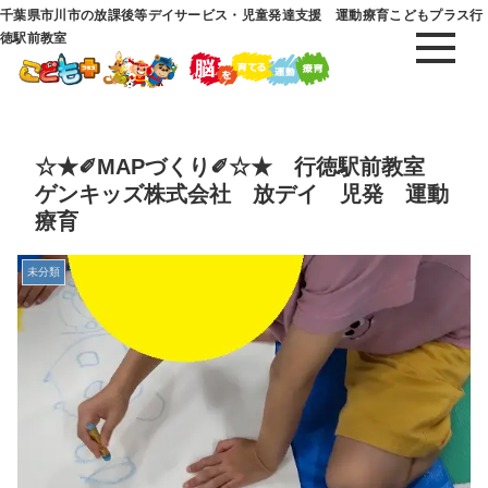
千葉県市川市の放課後等デイサービス・児童発達支援 運動療育こどもプラス行
徳駅前教室
☆★✐MAPづくり✐☆★ 行徳駅前教室
ゲンキッズ株式会社 放デイ 児発 運動
療育
未分類