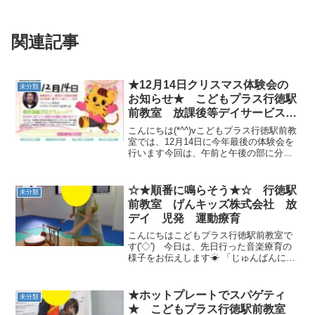
関連記事
★12月14日クリスマス体験会の
未分類
お知らせ★ こどもプラス行徳駅
前教室 放課後等デイサービス
児童発達支援事業 無料送迎
こんにちは(*^^)vこどもプラス行徳駅前教
発達障害 運動療育 行徳 行徳
室では、12月14日に今年最後の体験会を
行います今回は、午前と午後の部に分け
駅前 南行徳 妙典 市川市
ましたので、どちらかご都合のよい時間
帯にご参加いただけます★☆クリスマス
の曲に合わせて楽しく体操したり、静か
☆★順番に鳴らそう★☆ 行徳駅
未分類
な時間ではア...
前教室 げんキッズ株式会社 放
デイ 児発 運動療育
こんにちはこどもプラス行徳駅前教室で
す('◇')ゞ今日は、先日行った音楽療育の
様子をお伝えします☀ 「じゅんばんに
ならそう♪」の歌に続けて、片手に持った
バチで太鼓をたたいたり、もう片方の手
でベルを鳴らしたりしますつい利き手だ
★ホットプレートでスパゲティ
未分類
けで、バチを持...
★ こどもプラス行徳駅前教室