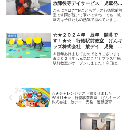
放課後等デイサービス 児童発達
支援事業 無料送迎 発達障
こんにちは(*^^)vこどもプラス行徳駅前教
害 運動療育 行徳 行徳駅前
室です雨が続いて寒いですね…でも、教
室内は子供たちの熱気で溢れていました
南行徳 妙典 市川市
♪♪今日は、大繩と鉄棒のチャレンジを頑
張った後、みんなでクッキング★☆本日
のメニューは…“スパゲテッティ”(*‘ω‘ *)
☆★２０２４年 辰年 開幕で
未分類
お...
す！★☆ 行徳駅前教室 げんキ
ッズ株式会社 放デイ 児発 運
動療育
🎍新年あけましておめでとうございます
🎍２０２４年も元気にこどもプラス行徳
駅前教室がオープンしました！今日はお
正月遊びをみんなで楽しみました。☆動
物かるたとり色を指示通り選ぶことが出
来るかな？動物に変身して身体を動かし
ながら盛り上がりました✨...
☆★チャレンジテスト始まりました
PART1★☆ 行徳駅前教室 げんキッズ
株式会社 放デイ 児発 運動療育