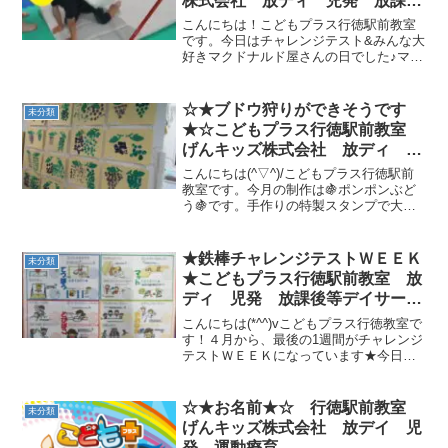
株式会社 放ディ 児発 放課後
等デイサービス 児童発達支援事
こんにちは！こどもプラス行徳駅前教室
業 無料送迎 発達障害 運動
です。今日はチャレンジテスト&みんな大
好きマクドナルド屋さんの日でした♪マッ
療育 行徳 行徳駅前 南行徳
トをクマ歩きでくぐったり、アヒル歩き
妙典 市川市
でハードルを越えていきます。 低い姿
勢でバランスを取ることで体幹が強化さ
☆★ブドウ狩りができそうです
未分類
れていきます。頑張っ...
★☆こどもプラス行徳駅前教室
げんキッズ株式会社 放ディ 児
発 放課後等デイサービス 児童
こんにちは(^▽^)/こどもプラス行徳駅前
発達支援事業 無料送迎 発達障
教室です。今月の制作は🍇ポンポンぶど
う🍇です。手作りの特製スタンプで大き
害 運動療育 行徳 行徳駅前
なブドウの粒を表現しています。形のい
南行徳 妙典 市川市 江戸川区
い房や、巨大な房など色んなぶどうが出
篠崎 瑞江 春江町 体幹
来上がっています。こどもプラスでブド
★鉄棒チャレンジテストＷＥＥＫ
未分類
ダウン症 ADHD
ウ狩りがしたくなっ...
★こどもプラス行徳駅前教室 放
ディ 児発 放課後等デイサービ
ス 児童発達支援事業 無料送
こんにちは(*^^)vこどもプラス行徳教室で
迎 発達障害 運動療育 行
す！４月から、最後の1週間がチャレンジ
テストＷＥＥＫになっています★今日も
徳 行徳駅前 南行徳 妙典 市
頑張りました～～★今日のテスト項目
川市
は ①スズメさん ②こうもり ③前
回り ④逆上がり でした！ いつもの運
☆★お名前★☆ 行徳駅前教室
未分類
動より待ち時間...
げんキッズ株式会社 放デイ 児
発 運動療育