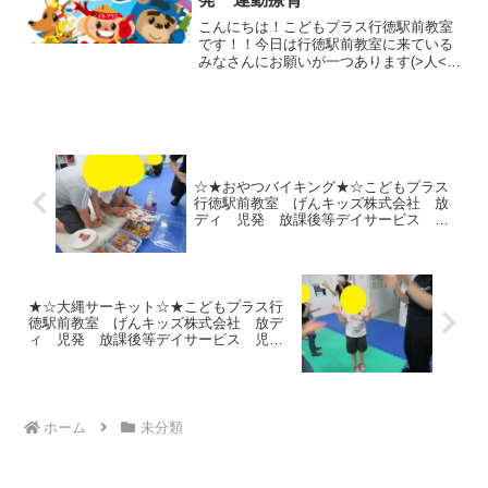
こんにちは！こどもプラス行徳駅前教室
です！！今日は行徳駅前教室に来ている
みなさんにお願いが一つあります(>人<)
持ち物すべてに名前を書いてくださ
い！！最近教室では持ち主のわからない
忘れ物が増えています(；一_一)また忘れ
物以外にも、お友達と...
☆★おやつバイキング★☆こどもプラス
行徳駅前教室 げんキッズ株式会社 放
ディ 児発 放課後等デイサービス 児
童発達支援事業 無料送迎 発達障害
運動療育 行徳 行徳駅前 南行徳 妙
典 市川市 江戸川区 篠崎 瑞江
春江町 体幹 ダウン症 ADHD
★☆大縄サーキット☆★こどもプラス行
徳駅前教室 げんキッズ株式会社 放デ
ィ 児発 放課後等デイサービス 児童
発達支援事業 無料送迎 発達障害 運
動療育 行徳 行徳駅前 南行徳 妙
典 市川市 江戸川区 篠崎 瑞江
春江町 体幹 ダウン症 ADHD
ホーム
未分類