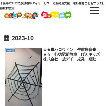
千葉県市川市の放課後等デイサービス・児童発達支援 運動療育こどもプラス行
徳駅前教室
2023-10
☆★🎃ハロウィン 午前療育🎃
未分類
★☆ 行徳駅前教室 げんキッズ
株式会社 放デイ 児発 運動療
育