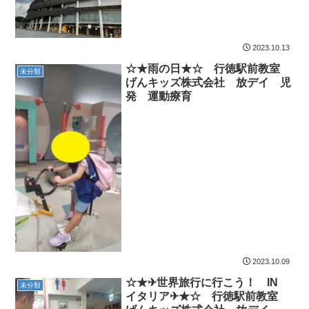
育
2023.10.13
☆★雨の日★☆ 行徳駅前教室
未分類
げんキッズ株式会社 放デイ 児
発 運動療育
2023.10.09
☆★✈世界旅行に行こう！ IN
未分類
イタリア✈★☆ 行徳駅前教室