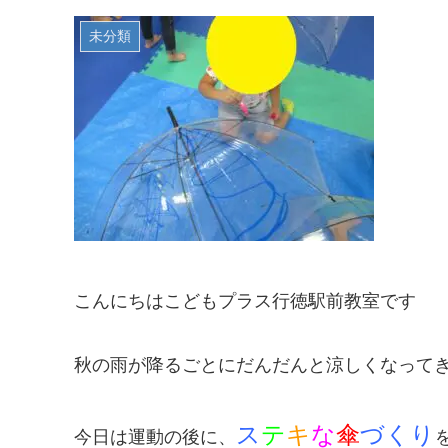
未分類
こんにちはこどもプラス行徳駅前教室です
秋の雨が降るごとにだんだんと涼しくなって
ス
テ
キ
な
傘
づくり
今日は運動の後に、