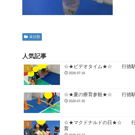
未分類
人気記事
☆★ビデオタイム★☆ 行徳駅
2026.07.16
☆★夏の療育参観★☆ 行徳駅
2026.07.25
☆★マクドナルドの日★☆ 行
育