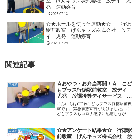
室 げんキッズ株式会社 放デイ 児
発 運動療育
2026.07.13
☆★ボールを使った運動★☆ 行徳
駅前教室 げんキッズ株式会社 放デ
イ 児発 運動療育
2026.07.29
関連記事
☆おやつ・お弁当再開！☆ こど
未分類
もプラス行徳駅前教室 放ディ
児発 放課後等デイサービス 児
童発達支援事業 無料送迎 発
こんにちは(*^^)vこどもプラス行徳駅前教
達障害 運動療育 行徳 行徳駅
室です。緊急事態宣言が明けました。こ
どもプラスもコロナ感染に配慮しなが
前 南行徳 妙典 市川市
ら、おやつ・お弁当を３月２２日(月）か
ら再開致しました。机の間隔を空け、仕
切りを設置して感染予防対策を行ってい
☆★アンケート結果★☆ 行徳駅
未分類
ます。「よく噛ん...
前教室 げんキッズ株式会社 放