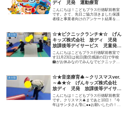
デイ 児発 運動療育
こんにちは！こどもプラス行徳駅前教室
です。さて、先日ご協力頂きました保護
者様と事業者向けのアンケート結果を公
開しました。お忙しい中、多くの保護者
様からのご意見やご回答をいただきまし
たことお礼申し上げます。アンケート結
☆★ピクニックランチ★☆ げん
未分類
果については、当教室のH...
キッズ株式会社 放ディ 児発
放課後等デイサービス 児童発達
支援事業 無料送迎 発達障害
こんにちはこどもプラス行徳駅前教室で
運動療育 行徳 行徳駅前 南行
す11月23日は祝日(勤労感謝の日)で学校
🏫がお休みなのでみんなでピクニックラ
徳 妙典 市川市 江戸川区
ンチ🍔に行こうと言っていたものの外は
篠崎 瑞江 春江町 体幹 ダ
朝から雨☔が降っていました⤵教室の中で
ウン症
ハイキングに行くことにしました🎵手👣
☆★音楽療育🎄～クリスマスver.
未分類
✋と腕💪、足👣を...
～🎄★☆ げんキッズ株式会社
放ディ 児発 放課後等デイサー
ビス 児童発達支援事業 無料送
こんにちは！こどもプラス行徳駅前教室
迎 発達障害 運動療育 行徳
です。クリスマス🎄まであと10日！『今
年はサンタさん🎅に●●お願いしたの！』
行徳駅前 南行徳 妙典 市川
と教えてくれます♪昨日は、久々の音楽療
市 江戸川区 篠崎 瑞江 春
育♪でした！いつもは使わない、ベル🔔や
江町 体幹 ダウン症
鈴などは盛り込んだサーキットや先生の
伴奏🎹に合わせて...