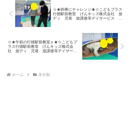
☆★鉄棒にチャレンジ★☆こどもプラス
行徳駅前教室 げんキッズ株式会社 放
ディ 児発 放課後等デイサービス 児
童発達支援事業 無料送迎 発達障害
運動療育 行徳 行徳駅前 南行徳 妙
典 市川市 江戸川区 篠崎 瑞江
春江町 体幹 ダウン症 ADHD
☆★午前の行徳駅前教室♬★☆こどもプ
ラス行徳駅前教室 げんキッズ株式会
社 放ディ 児発 放課後等デイサービ
ス 児童発達支援事業 無料送迎 発達
障害 運動療育 行徳 行徳駅前 南行
徳 妙典 市川市 江戸川区 篠崎 瑞
江 春江町 体幹 ダウン症 ADHD
ホーム
未分類