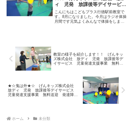
ィ 児発 放課後等デイサービ
ス 児童発達支援事業 無料送
こんにちはこどもプラス行徳駅前教室で
迎 発達障害 運動療育 行徳
す。8月になりました。今月はラジオ体操
月間です元気よくみんなで体操をしま
行徳駅前 南行徳 妙典 市川
す。ラジオ体操が終わった後は、みんな
市 江戸川区 篠崎 瑞江 春
並んでスタンプを押します ３回スタンプ
江町 体幹 ダウン症 ADHD
を押すと・・・🎁マークが・・・何かい
いことあるかな❓早寝早...
教室の様子を紹介します！！ げんキッ
ズ株式会社 放ディ 児発 放課後等デ
イサービス 児童発達支援事業 無料送
迎 発達障害 運動療育 行徳 行徳駅
前 南行徳 妙典 市川市 江戸川区
篠崎 瑞江 春江町 体幹 ダウン
症 ADHD
★☆鬼は外★☆ げんキッズ株式会社
放ディ 児発 放課後等デイサービス
児童発達支援事業 無料送迎 発達障
害 運動療育 行徳 行徳駅前 南行
徳 妙典 市川市 江戸川区 篠崎 瑞
江 春江町 体幹 ダウン症 ADHD
ホーム
未分類