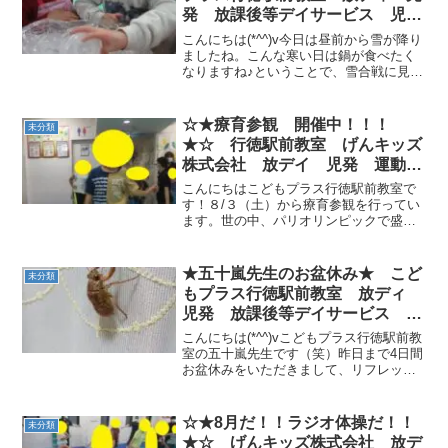
発 放課後等デイサービス 児童
発達支援事業 無料送迎 発達
こんにちは(*^^)v今日は昼前から雪が降り
障害 運動療育 行徳 行徳駅
ましたね。こんな寒い日は鍋が食べたく
なりますね♪ということで、雪合戦に見立
前 南行徳 妙典 市川市
てた玉入れゲームで体を動かした後、白
玉団子を作って、白玉鍋をみんなで作り
ました。白玉粉とお豆腐を混ぜて、コネ
☆★療育参観 開催中！！！
未分類
コネ。。。たく...
★☆ 行徳駅前教室 げんキッズ
株式会社 放デイ 児発 運動療
育を選択 ☆★熱中症紙芝居
こんにちはこどもプラス行徳駅前教室で
★☆ 行徳駅前教室 げんキッズ
す！８/３（土）から療育参観を行ってい
ます。世の中、パリオリンピックで盛り
株式会社 放デイ 児発 運動療
上がっていますが、こどもプラスでは
育
「こどもぷらすオリンピック＝ぷらりん
ぴっく」が連日盛り上がっています！水
★五十嵐先生のお盆休み★ こど
未分類
泳選手や陸上選手、フェン...
もプラス行徳駅前教室 放ディ
児発 放課後等デイサービス 児
童発達支援事業 無料送迎 発
こんにちは(*^^)vこどもプラス行徳駅前教
達障害 運動療育 行徳 行徳駅
室の五十嵐先生です（笑）昨日まで4日間
お盆休みをいただきまして、リフレッシ
前 南行徳 妙典 市川市
ュ★☆今日からまたみんなといっぱい遊
びたいと思っています( *´艸｀)今日はちょ
っと五十嵐先生がこのお盆休みに観察し
☆★8月だ！！ラジオ体操だ！！
未分類
た“蝉...
★☆ げんキッズ株式会社 放デ