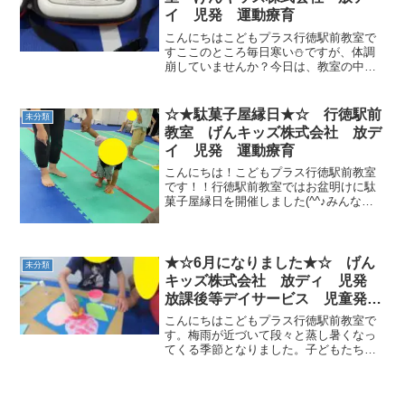
イ 児発 運動療育
こんにちはこどもプラス行徳駅前教室で
すここのところ毎日寒い⛄ですが、体調
崩していませんか？今日は、教室の中に
あるAEDを紹介します。AEDとは、
Automated（自動）External（体外式）
Defibrillator（除細動器）の頭文...
☆★駄菓子屋縁日★☆ 行徳駅前
未分類
教室 げんキッズ株式会社 放デ
イ 児発 運動療育
こんにちは！こどもプラス行徳駅前教室
です！！行徳駅前教室ではお盆明けに駄
菓子屋縁日を開催しました(^^♪みんな大
好き駄菓子を買えるという事で朝からみ
んな盛り上がっていました♪駄菓子屋縁日
は運動中に１０枚のコインを集めてすべ
て集めると１００円...
★☆6月になりました★☆ げん
未分類
キッズ株式会社 放ディ 児発
放課後等デイサービス 児童発達
支援事業 無料送迎 発達障害
こんにちはこどもプラス行徳駅前教室で
運動療育 行徳 行徳駅前 南行
す。梅雨が近づいて段々と蒸し暑くなっ
てくる季節となりました。子どもたちは
徳 妙典 市川市 江戸川区
汗をいっぱいかきながら運動遊び頑張っ
篠崎 瑞江 春江町 体幹 ダ
ています。6月になり、新しい制作開始し
ウン症 ADHD
ました。今月は🌸スタンプあじさい🌸