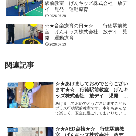
駅前教室 げんキッズ株式会社 放デ
イ 児発 運動療育
2026.07.29
☆★音楽療育の日★☆ 行徳駅前教
室 げんキッズ株式会社 放デイ 児
発 運動療育
2026.07.13
関連記事
☆★あけましておめでとうござい
未分類
ます★☆ 行徳駅前教室 げんキ
ッズ株式会社 放デイ 児発 運
動療育
あけましておめでとうございますこども
プラス行徳駅前教室です。本年もみんな
で楽しく、安全に過ごしてまいりたいと
思います。よろしくお願いいたします。
さて、今日は新年最初の療育日。みんな
で近くの神社にお参りに行きました。お
☆★AED点検★☆ 行徳駅前教
未分類
賽銭を入れて手を合わせて...
室 げんキッズ株式会社 放デ