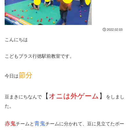
2022.02.03
こんにちは
こどもプラス行徳駅前教室です。
節分
今日は
【
オニは外ゲーム
】
豆まきにちなんで
をしまし
た。
赤鬼
青鬼
チームと
チームに分かれて、豆に見立てたボー