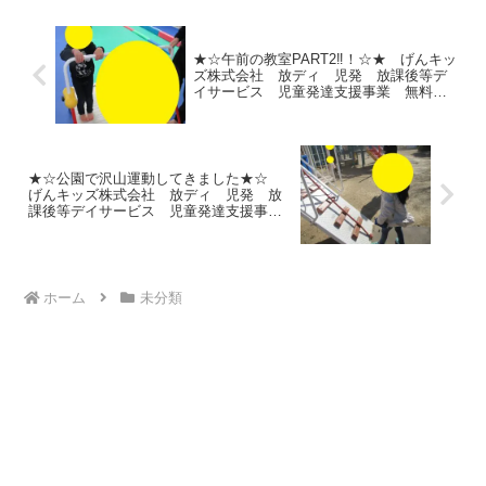
ですあじさいのお花に、...
★☆午前の教室PART2‼！☆★ げんキッ
ズ株式会社 放ディ 児発 放課後等デ
イサービス 児童発達支援事業 無料送
迎 発達障害 運動療育 行徳 行徳駅
前 南行徳 妙典 市川市 江戸川区
篠崎 瑞江 春江町 体幹 ダウン
症 ADHD
★☆公園で沢山運動してきました★☆
げんキッズ株式会社 放ディ 児発 放
課後等デイサービス 児童発達支援事
業 無料送迎 発達障害 運動療育 行
徳 行徳駅前 南行徳 妙典 市川市
江戸川区 篠崎 瑞江 春江町 体幹
ダウン症 ADHD
ホーム
未分類