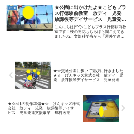
葉②ラジオ体操 ③玉入れ④フープ渡り競
争 ⑤二人三脚 ⑥動物変身リレー ⑦
★公園に出かけたよ★こどもプラ
未分類
メダル...
ス行徳駅前教室 放ディ 児発
放課後等デイサービス 児童発達
支援事業 無料送迎 発達障
こんにちは(*^^)vこどもプラス行徳駅前教
害 運動療育 行徳 行徳駅前
室です！桜の開花もちらほら聞こえてき
ましたね。文部科学省から「屋外で適度
南行徳 妙典 市川市
な運動をしたり散歩をしたりすること等
について、妨げるものではなく、感染リ
スクを極力減らしながら適切な行動をと
っていただくこと...
★☆交通公園に歩いて遊びに行きました
★☆ げんキッズ株式会社 放ディ 児
発 放課後等デイサービス 児童発達支
援事業 無料送迎 発達障害 運動療
育 行徳 行徳駅前 南行徳 妙典 市
川市 江戸川区 篠崎 瑞江 春江町
体幹 ダウン症 ADHD
★☆5月の制作準備★☆ げんキッズ株式
会社 放ディ 児発 放課後等デイサー
ビス 児童発達支援事業 無料送迎 発
達障害 運動療育 行徳 行徳駅前 南
行徳 妙典 市川市 江戸川区 篠崎
瑞江 春江町 体幹 ダウン症 ADHD