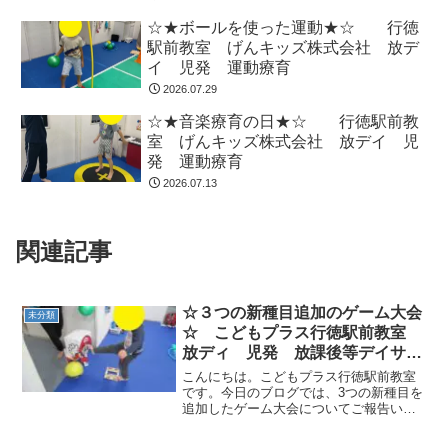
☆★ボールを使った運動★☆ 行徳
駅前教室 げんキッズ株式会社 放デ
イ 児発 運動療育
2026.07.29
☆★音楽療育の日★☆ 行徳駅前教
室 げんキッズ株式会社 放デイ 児
発 運動療育
2026.07.13
関連記事
☆３つの新種目追加のゲーム大会
未分類
☆ こどもプラス行徳駅前教室
放ディ 児発 放課後等デイサー
ビス 児童発達支援事業 無料送
こんにちは。こどもプラス行徳駅前教室
迎 発達障害 運動療育 行
です。今日のブログでは、3つの新種目を
追加したゲーム大会についてご報告いた
徳 行徳駅前 南行徳 妙典 市
します。今回追加したゲームは、キラー
川市
でたおせ、チョロプーたたき、かわせハ