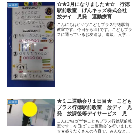
ンマーブロスです。キック力、動体視
☆★3月になりました★☆ 行徳
未分類
力、反射神経を養うことを...
駅前教室 げんキッズ株式会社
放デイ 児発 運動療育
こんにちは(^▽^)/こどもプラス行徳駅前
教室です。今日から3月です。こどもプラ
スに通っているお友達は、進級、入学、
入園を前に、楽しみにしていたり、少し
不安だったり色んな表情を見せてくれて
います。お家での様子などお困りのこと
などありましたら...
★ミニ運動会り１日目★ こども
未分類
プラス行徳駅前教室 放ディ 児
発 放課後等デイサービス 児童
発達支援事業 無料送迎 発達
こんにちは(*^^)vこどもプラス行徳駅前教
障害 運動療育 行徳 行徳駅
室です！今日は“ミニ運動会”を行いました
☆★盛りだくさんの内容で、みんなとっ
前 南行徳 妙典 市川市
ても楽しんでくれました☆★①開会の言