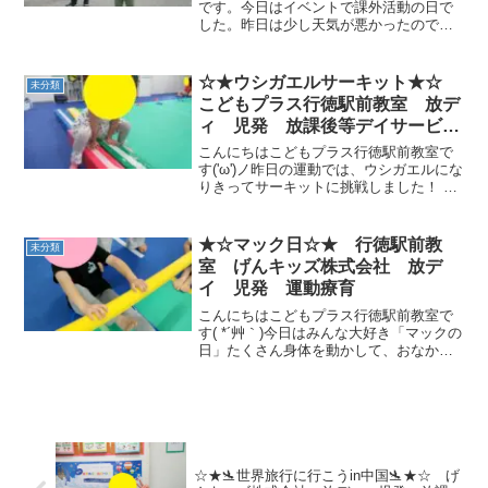
運動療育 行徳 行徳駅前 南行
です。今日はイベントで課外活動の日で
した。昨日は少し天気が悪かったので、
徳 妙典 市川市
心配でしたが無事に晴れてくれて良かっ
たです(*^▽^*)今日は久しぶりに弁天公園
に遊びに行ってきました。なぜタイトル
☆★ウシガエルサーキット★☆
未分類
が、ひこうき公園...
こどもプラス行徳駅前教室 放デ
ィ 児発 放課後等デイサービ
ス 児童発達支援事業 無料送
こんにちはこどもプラス行徳駅前教室で
迎 発達障害 運動療育 行
す('ω')ノ昨日の運動では、ウシガエルにな
りきってサーキットに挑戦しました！ 平
徳 行徳駅前 南行徳 妙典 市
均台をウシガエルになって「手・足・
川市
手・足」のリズムで渡ったり、跳び箱に
ウシガエルジャンプで開脚座りをしたり
★☆マック日☆★ 行徳駅前教
未分類
しました♪ウシガ...
室 げんキッズ株式会社 放デ
イ 児発 運動療育
こんにちはこどもプラス行徳駅前教室で
す( *´艸｀)今日はみんな大好き「マックの
日」たくさん身体を動かして、おなかペ
コペコにすることを目指して運動の時間
スタートです！運動ではマックデリバリ
ーのサーキットをおこないました！ポテ
トをカラッと揚げ...
☆★🛬世界旅行に行こうin中国🛬★☆ げ