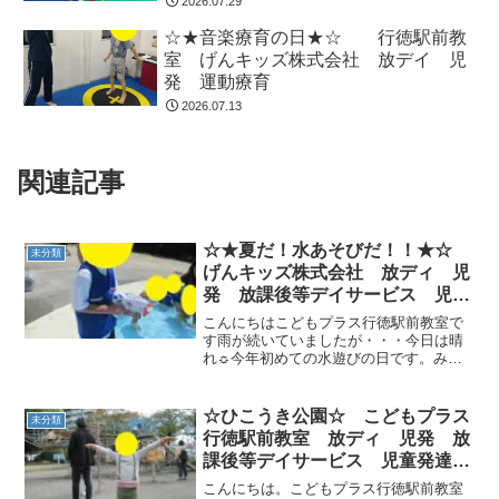
2026.07.29
☆★音楽療育の日★☆ 行徳駅前教
室 げんキッズ株式会社 放デイ 児
発 運動療育
2026.07.13
関連記事
☆★夏だ！水あそびだ！！★☆
未分類
げんキッズ株式会社 放ディ 児
発 放課後等デイサービス 児童
発達支援事業 無料送迎 発達障
こんにちはこどもプラス行徳駅前教室で
害 運動療育 行徳 行徳駅前
す雨が続いていましたが・・・今日は晴
れ☼今年初めての水遊びの日です。みん
南行徳 妙典 市川市 江戸川区
なの気持ちが通じたのか、曇っていた空
篠崎 瑞江 春江町 体幹
も公園に着くころにはパーっと晴れて元
ダウン症 ADHD
気な太陽が出てきました。公園に着くと
☆ひこうき公園☆ こどもプラス
未分類
水鉄砲をもって一目散に噴...
行徳駅前教室 放ディ 児発 放
課後等デイサービス 児童発達支
援事業 無料送迎 発達障害
こんにちは。こどもプラス行徳駅前教室