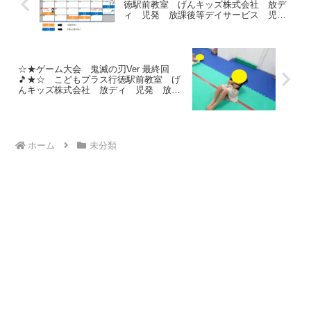
徳駅前教室 げんキッズ株式会社 放デ
ィ 児発 放課後等デイサービス 児童
発達支援事業 無料送迎 発達障害 運
動療育 行徳 行徳駅前 南行徳 妙
典 市川市 江戸川区 篠崎 瑞江
春江町 体幹 ダウン症 ADHD
☆★ゲーム大会 鬼滅の刃Ver 最終回
🎵★☆ こどもプラス行徳駅前教室 げ
んキッズ株式会社 放ディ 児発 放課
後等デイサービス 児童発達支援事業
無料送迎 発達障害 運動療育 行徳
行徳駅前 南行徳 妙典 市川市 江戸
川区 篠崎 瑞江 春江町 体幹 ダ
ウン症 ADHD
ホーム
未分類