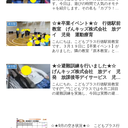
す。今日は、遊びの時間で人気のオモチ
ャを紹介します。その名も『カプラ！』
積み木のようなおもちゃで板状で細長い
形をしています。良く作るのは、タワ
ー！皆で協力して大きなタワーの完成！
☆★卒業イベント★☆ 行徳駅前
未分類
指先の感覚を養うだけでなく...
教室 げんキッズ株式会社 放デ
イ 児発 運動療育
こんにちは。こどもプラス行徳駅前教室
です。３月１９日に【卒業イベント】が
ありました。隣の教室『原木教室』とそ
の隣の教室『若宮教室』の３教室合同で
信篤体育館に行ってきました。まずは６
年生にインタビュー中学校に行った
★☆避難訓練を行いました★☆
未分類
ら・・・それぞれ頑張ろうと思...
げんキッズ株式会社 放ディ 児
発 放課後等デイサービス 児童
発達支援事業 無料送迎 発達障
こんにちわ、こどもプラス行徳駅前教室
害 運動療育 行徳 行徳駅前
です(*^_^*)こどもプラスでは今月二回目
の避難訓練を実施し、今回は実際の避難
南行徳 妙典 市川市 江戸川区
場所である中学校まで歩きました。ちゃ
篠崎 瑞江 春江町 体幹
んと防災頭巾を頭に被って、先生と手を
ダウン症 ADHD
繋いで避難しています！！中学校まで結
構な距離ですが、...
☆★9月の空き状況★☆ こどもプラス行