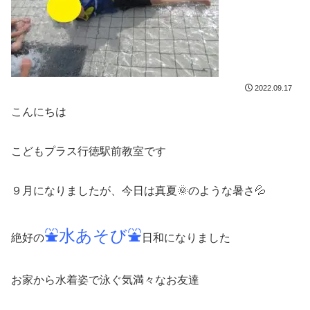
2022.09.17
こんにちは
こどもプラス行徳駅前教室です
９月になりましたが、今日は真夏🌞のような暑さ💦
⛲水あそび⛲
絶好の
日和になりました
お家から水着姿で泳ぐ気満々なお友達