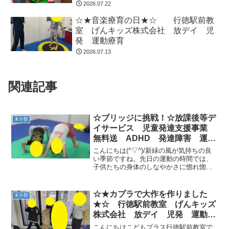
2026.07.22
☆★音楽療育の日★☆ 行徳駅前教
室 げんキッズ株式会社 放デイ 児
発 運動療育
2026.07.13
関連記事
☆ブリッジに挑戦！☆放課後等デ
未分類
イサービス 児童発達支援事業
無料送 ADHD 発達障害 運動
療育 行徳 行徳駅前 南行徳
こんにちは(^▽^)/新緑の風が気持ちの良
妙典 市川市
い季節ですね。先日の運動の時間では、
子供たちの身体のしなやかさに惚れ惚れ
しました。 ブリッジがきれいにできるよ
うになったお友達。みんなの前でお披露
目してくれましたよ。一人では少し恥ず
☆★カプラで大作を作りました
未分類
かしいので、、、...
★☆ 行徳駅前教室 げんキッズ
株式会社 放デイ 児発 運動療
育
こんにちはこどもプラス行徳駅前教室で