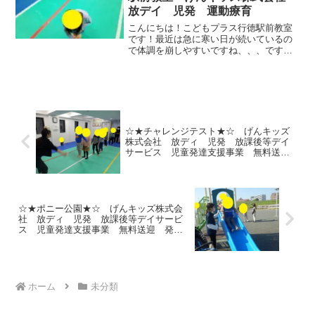
放デイ 児発 運動療育
こんにちは！こどもプラス行徳駅前教室
です！最近は急に寒い日が続いているの
で体調を崩しやすいですね、、、です
が、子どもたちは寒さに負けず元気に運
動に取り組んでいます！！そんな子ども
たちですが、今週はチャレンジテストが
始まっています！①カップタ...
☆★チャレンジテスト★☆ げんキッズ
株式会社 放ディ 児発 放課後等デイ
サービス 児童発達支援事業 無料送
迎 発達障害 運動療育 行徳 行徳駅
前 南行徳 妙典 市川市 江戸川区
篠崎 瑞江 春江町 体幹 ダウン
症
☆★ポニー公園★☆ げんキッズ株式会
社 放ディ 児発 放課後等デイサービ
ス 児童発達支援事業 無料送迎 発達
障害 運動療育 行徳 行徳駅前 南行
徳 妙典 市川市 江戸川区 篠崎 瑞
江 春江町 体幹 ダウン症
ホーム
未分類