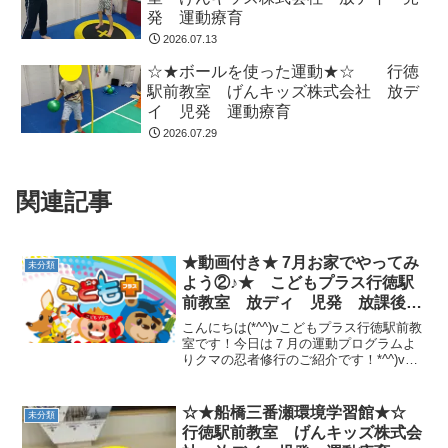
発 運動療育
2026.07.13
☆★ボールを使った運動★☆ 行徳
駅前教室 げんキッズ株式会社 放デ
イ 児発 運動療育
2026.07.29
関連記事
★動画付き★ 7月お家でやってみ
未分類
よう②♪★ こどもプラス行徳駅
前教室 放ディ 児発 放課後等
デイサービス 児童発達支援事
こんにちは(*^^)vこどもプラス行徳駅前教
業 無料送迎 発達障害 運動
室です！今日は７月の運動プログラムよ
りクマの忍者修行のご紹介です！*^^)v初
療育 行徳 行徳駅前 南行徳
めは片足でやってみましょう♪慣れてきた
妙典 市川市
ら、両足でもチャレンジしてみましょう♪
実践のポイント》・マット（座布団な
☆★船橋三番瀬環境学習館★☆
未分類
ど）を２...
行徳駅前教室 げんキッズ株式会