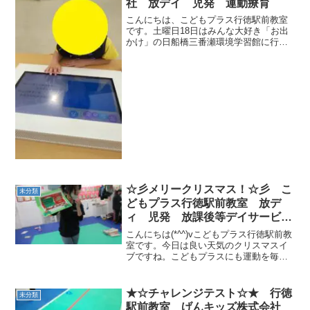
社 放デイ 児発 運動療育
こんにちは、こどもプラス行徳駅前教室
です。土曜日18日はみんな大好き「お出
かけ」の日船橋三番瀬環境学習館に行っ
てきました。中に入ると魚の映像が表れ
て、いきなりみんな大興奮です。その後
はそれそれ中を見て回りました。PCを捜
査して自分キャラクタ...
☆彡メリークリスマス！☆彡 こ
未分類
どもプラス行徳駅前教室 放デ
ィ 児発 放課後等デイサービ
ス 児童発達支援事業 無料送
こんにちは(*^^)vこどもプラス行徳駅前教
迎 発達障害 運動療育 行
室です。今日は良い天気のクリスマスイ
ブですね。こどもプラスにも運動を毎日
徳 行徳駅前 南行徳 妙典 市
頑張っているお友達にサンタさんがプレ
川市
ゼントを持って来てくれました。サンタ
さんからの手紙です。 どの子もサンタ
★☆チャレンジテスト☆★ 行徳
未分類
さんからのプレゼ...
駅前教室 げんキッズ株式会社