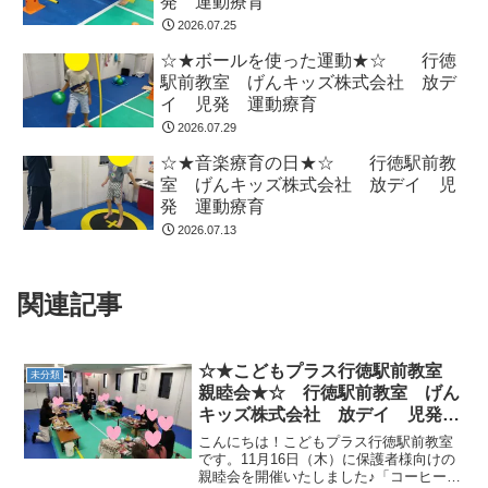
発 運動療育
2026.07.25
☆★ボールを使った運動★☆ 行徳
駅前教室 げんキッズ株式会社 放デ
イ 児発 運動療育
2026.07.29
☆★音楽療育の日★☆ 行徳駅前教
室 げんキッズ株式会社 放デイ 児
発 運動療育
2026.07.13
関連記事
☆★こどもプラス行徳駅前教室
未分類
親睦会★☆ 行徳駅前教室 げん
キッズ株式会社 放デイ 児発
運動療育
こんにちは！こどもプラス行徳駅前教室
です。11月16日（木）に保護者様向けの
親睦会を開催いたしました♪「コーヒー☕