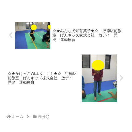
ャンプ！倒れずに、高く・遠く跳べるよ
うにチャレンジしました！ 平均台から落
ちないようにバランスをとる、平均台渡
りもおこないました。...
☆★みんなで知育菓子★☆ 行徳駅前教
室 げんキッズ株式会社 放デイ 児
発 運動療育
☆★かけっこWEEK！！！★☆ 行徳駅
前教室 げんキッズ株式会社 放デイ
児発 運動療育
ホーム
未分類