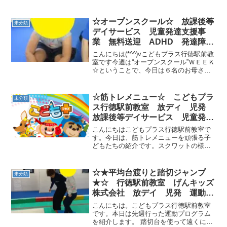
を飲みながらクリスマスフラワーアレン
ジ🎄を作りませんか？」昨年度に引き続
きフラワーアレンジメントの先生をお呼
☆オープンスクール☆ 放課後等
未分類
びして保護者様方と...
デイサービス 児童発達支援事
業 無料送迎 ADHD 発達障
害 運動療育 行徳 行徳駅前
こんにちは(*^^)vこどもプラス行徳駅前教
南行徳 妙典 市川市
室です今週は“オープンスクール”ＷＥＥＫ
☆ということで、今日は６名のお母さん
たちが、日ごろから頑張っているみんな
の姿を見に来てくれました♪♪いつもとは
ちょっと違う雰囲気に、子供たちもスタ
☆筋トレメニュー☆ こどもプラ
未分類
ッフもちょ...
ス行徳駅前教室 放ディ 児発
放課後等デイサービス 児童発達
支援事業 無料送迎 発達障
こんにちはこどもプラス行徳駅前教室で
害 運動療育 行徳 行徳駅前
す。今日は、筋トレメニューを頑張る子
どもたちの紹介です。スクワットの様子
南行徳 妙典 市川市
「ひざをしっかり曲げるぞ～！」腹筋の
様子「先生足押さえて～！」Ｖ字バラン
スの様子「見てみて！一人で出来る
☆★平均台渡りと踏切ジャンプ
未分類
よ！」みんな、サマになってい...
★☆ 行徳駅前教室 げんキッズ
株式会社 放デイ 児発 運動療
育
こんにちは。こどもプラス行徳駅前教室
です。本日は先週行った運動プログラム
を紹介します。 踏切台を使って遠くにジ