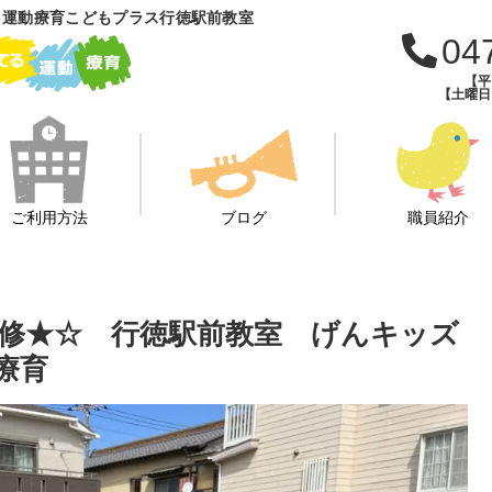
 運動療育こどもプラス行徳駅前教室
04
【平日
【土曜日・
ご利用方法
ブログ
職員紹介
修★☆ 行徳駅前教室 げんキッズ
療育