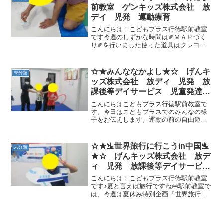
トを実感でき...
前教室 ゲンキッズ株式会社 放
デイ 児発 運動療育
こんにちは！こどもプラス行徳駅前教室
です今週のしずかな時間は✐ＭＡＰづく
り✐を行いました使った道具はクレヨ
ン・油性ペン・色鉛筆など。。。３mの
長さの大きな白い紙に友達と一緒にお絵
描きを楽しみました♪テーマは『みんなの
☆★みんななかよし★☆ げんキ
未分類
まち』です こどもプラス...
ッズ株式会社 放ディ 児発 放
課後等デイサービス 児童発達支
援事業 無料送迎 発達障害 運
こんにちはこどもプラス行徳駅前教室で
動療育 行徳 行徳駅前 南行
す。今日はこどもプラスでのみんなの様
子をお伝えします。運動の前の自由遊び
徳 妙典 市川市 江戸川区
の時間に運転手さんがひとりお客さんを
篠崎 瑞江 春江町 体幹 ダ
誘っています。しばらくすると、、、お
ウン症
客さんがどんどん増えて、、、ほとんど
☆★🛬世界旅行に行こうin中国🛬
未分類
のお友達がお客さんになっ...
★☆ げんキッズ株式会社 放デ
ィ 児発 放課後等デイサービ
ス 児童発達支援事業 無料送
こんにちは！こどもプラス行徳駅前教室
迎 発達障害 運動療育 行徳
です♪夏と言えば旅行ですね👜駅前教室で
は、今週は夏休み特別企画『世界旅行に
行徳駅前 南行徳 妙典 市川
出かけよう💼』！今日は中国の行きま
市 江戸川区 篠崎 瑞江 春
す！先ずは出発前の記念撮影📷！そして
江町 体幹 ダウン症 ADHD
準備体操！『昆虫太極拳🐞』体力テスト