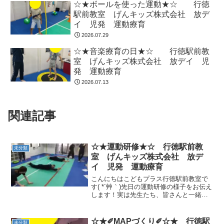
☆★ボールを使った運動★☆ 行徳
駅前教室 げんキッズ株式会社 放デ
イ 児発 運動療育
2026.07.29
☆★音楽療育の日★☆ 行徳駅前教
室 げんキッズ株式会社 放デイ 児
発 運動療育
2026.07.13
関連記事
☆★運動研修★☆ 行徳駅前教
未分類
室 げんキッズ株式会社 放デ
イ 児発 運動療育
こんにちはこどもプラス行徳駅前教室で
す( *´艸｀)先日の運動研修の様子をお伝え
します！実は先生たち、皆さんと一緒に
楽しく身体を動かすためにお勉強をして
いるのです...焼き芋さんにへんし～ん実
際にやってみることで、難しさやポイン
☆★✐MAPづくり✐☆★ 行徳駅
未分類