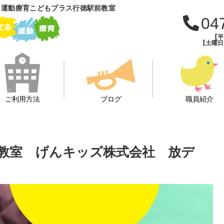
 運動療育こどもプラス行徳駅前教室
04
【平日
【土曜日・
ご利用方法
ブログ
職員紹介
教室 げんキッズ株式会社 放デ