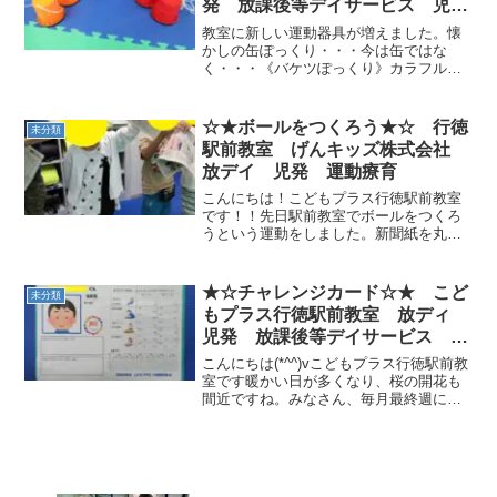
発 放課後等デイサービス 児童
発達支援事業 無料送迎 発達
教室に新しい運動器具が増えました。懐
障害 運動療育 行徳 行徳駅
かしの缶ぽっくり・・・今は缶ではな
く・・・《バケツぽっくり》カラフルな
前 南行徳 妙典 市川市
ぽっくりが仲間入りしました。ぽっくり
に乗ったらバランスを取って、手と足を
一緒に動かさないと上手く歩けません。
☆★ボールをつくろう★☆ 行徳
未分類
あわてないで、ゆっくりね！...
駅前教室 げんキッズ株式会社
放デイ 児発 運動療育
こんにちは！こどもプラス行徳駅前教室
です！！先日駅前教室でボールをつくろ
うという運動をしました。新聞紙を丸め
る単純な運動なんですがこれを片手でや
ります(◎_◎;)お腹など体のどこかに当て
て丸めるのもダメです！意外と難しくて
★☆チャレンジカード☆★ こど
未分類
こどもたちも真剣に...
もプラス行徳駅前教室 放ディ
児発 放課後等デイサービス 児
童発達支援事業 無料送迎 発
こんにちは(*^^)vこどもプラス行徳駅前教
達障害 運動療育 行徳 行徳駅
室です暖かい日が多くなり、桜の開花も
間近ですね。みなさん、毎月最終週に
前 南行徳 妙典 市川市
【チャレンジテストＷＥＥＫ】があるの
をご存じでしょうか？鉄棒、マット、跳
び箱、大縄があり、毎月チャレンジする
種目が変わります。...