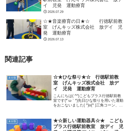
イ 児発 運動療育
2026.07.29
☆★音楽療育の日★☆ 行徳駅前教
室 げんキッズ株式会社 放デイ 児
発 運動療育
2026.07.13
関連記事
☆★ひな祭り★☆ 行徳駅前教
未分類
室 げんキッズ株式会社 放デ
イ 児発 運動療育
こんにちは( ^^)こどもプラス行徳駅前教
室です(*´ω｀*)先日ひな祭りを用いた運動
をおこないました( ^)o(^ )三角コーン、カ
ラーボールで台の上を彩りました(*´ω｀*)
リレー形式でお友達と協力！みんな真剣
に悩んで楽しんでるご様子!...
★☆新しい運動器具☆★ こども
未分類
プラス行徳駅前教室 放ディ 児