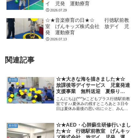
イ 児発 運動療育
2026.07.29
☆★音楽療育の日★☆ 行徳駅前教
室 げんキッズ株式会社 放デイ 児
発 運動療育
2026.07.13
関連記事
☆★大きな海を描きました★☆
未分類
放課後等デイサービス 児童発達
支援事業 無料送迎 夏祭り
ADHD 発達障害 運動療育 行
こんにちは(*^^)vこどもプラス行徳駅前教
徳 行徳駅前 南行徳 妙典 市
室です♪♪夏休みの残すところあと３日今
日は夏休み最後の思い出に☆と、みんな
川市
で大きな紙にお絵描きをしました(*‘ω‘ *)
テーマは「海」スタッフもビックリする
くらい、みんな集中して描いていまし
☆★AED・心肺蘇生研修行いまし
未分類
た。 ...
た★☆ 行徳駅前教室 げんキッ
ズ株式会社 放デイ 児発 運動