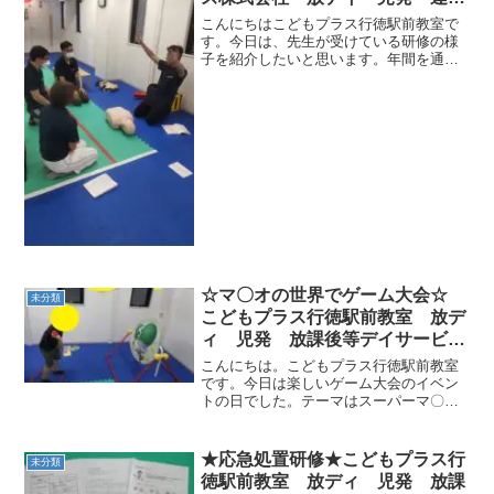
療育
こんにちはこどもプラス行徳駅前教室で
す。今日は、先生が受けている研修の様
子を紹介したいと思います。年間を通じ
て、感染症👿の研修や車両研修🚙など
様々な先生が講師になり、研修を行って
います。今回は、なべ先生がAED・心肺
蘇生研修を行ってくれまし...
☆マ〇オの世界でゲーム大会☆
未分類
こどもプラス行徳駅前教室 放デ
ィ 児発 放課後等デイサービ
ス 児童発達支援事業 無料送
こんにちは。こどもプラス行徳駅前教室
迎 発達障害 運動療育 行
です。今日は楽しいゲーム大会のイベン
トの日でした。テーマはスーパーマ〇オ
徳 行徳駅前 南行徳 妙典 市
で、参考にしたのは東〇フレンドパーク
川市
のゲームです。今回実施したのは6種目で
す。ただ単にゲームをするだけではな
★応急処置研修★こどもプラス行
未分類
く、運動の要素も取り入れ...
徳駅前教室 放ディ 児発 放課