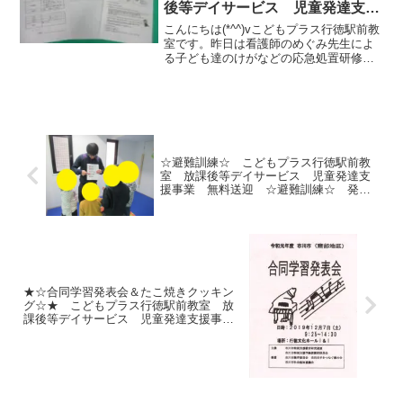
後等デイサービス 児童発達支援
事業 無料送迎 発達障害 運
こんにちは(*^^)vこどもプラス行徳駅前教
動療育 行徳 行徳駅前 南行
室です。昨日は看護師のめぐみ先生によ
る子ども達のけがなどの応急処置研修を
徳 妙典 市川市
行いました。先ずは、傷の時の止血・打
撲対応について説明がありました。以前
は消毒液とガーゼを用いた消毒治療法だ
ったのが現在は洗...
☆避難訓練☆ こどもプラス行徳駅前教
室 放課後等デイサービス 児童発達支
援事業 無料送迎 ☆避難訓練☆ 発達
障害 運動療育 行徳 行徳駅前 南行
徳 妙典 市川市
★☆合同学習発表会＆たこ焼きクッキン
グ☆★ こどもプラス行徳駅前教室 放
課後等デイサービス 児童発達支援事
業 無料送迎 ☆避難訓練☆ 発達障
害 運動療育 行徳 行徳駅前 南行
徳 妙典 市川市