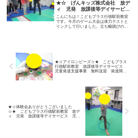
ン』『ふりかけ』など、種...
★☆ げんキッズ株式会社 放デ
ィ 児発 放課後等デイサービ
ス 児童発達支援事業 無料送
こんにちは！こどもプラス行徳駅前教室
迎 発達障害 運動療育 行徳
です。今月のゲーム大会は体力テストと
リンクして行いました。立ち幅跳びの様
行徳駅前 南行徳 妙典 市川
子。ポケモンの体長をグラフにして目標
市 江戸川区 篠崎 瑞江 春
物にしましたよ。子どもたちもわかりや
江町 体幹 ダウン症 ADHD
すいイラストを励みに2回 jumpチャレン
ジしました。1回目...
★☆アイロンビーズ☆★ こどもプラス
行徳駅前教室 放課後等デイサービス
児童発達支援事業 無料送迎 発達障
害 運動療育 行徳 行徳駅前 南行
徳 妙典 市川市
★☆体験会ありがとうございました
☆★ こどもプラス行徳駅前教室 放デ
ィ 児発 放課後等デイサービス 児童
発達支援事業 無料送迎 発達障害 運
動療育 行徳 行徳駅前 南行徳 妙
典 市川市