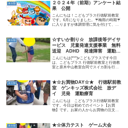
２０２４年（前期）アンケート結
未分類
果 公開
こんにちは！こどもプラス行徳駅前教室
です。6月になりました。☔梅雨の時期☔
に入りますが体調管理に気を付けて、元
気に過ごしていきましょう。先日、ご協
力頂きました保護者様と事業者向けのア
ンケート結果を公開させて頂きました。
☆すいか割り☆ 放課後等デイサ
未分類
この場をお借りし、多く...
ービス 児童発達支援事業 無料
送迎 ADHD 発達障害 運動療
育 行徳 行徳駅前 南行徳 妙
こんにちは(*^^)vこどもプラスです今日
典 市川市
は、こどもプラス 行徳駅前教室と行徳教
室と原木中山教室合同でスイカ割を行い
ました☆★ と～～～～～っても暑かっ
たのですが、もうみんな大盛り上がり♪♪
スイカがなかなか割れずに苦戦しました
★☆お買物DAY☆★ 行徳駅前教
未分類
が、赤い汁がジ...
室 ゲンキッズ株式会社 放デ
イ 児発 運動療育
こんにちは こどもプラス行徳駅前教室
です。今日は初めてのイベント【お買
物】です。お家の人からお買物の注文を
一つ聞いて、お財布とエコバッグを持っ
て教室の近くの【SEIYU】までお買物に
出かけました。『お醤油』『シーチキ
★☆体力テスト ゲーム大会
未分類