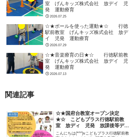
室 げんキッズ株式会社 放デイ 児
発 運動療育
2026.07.25
☆★ボールを使った運動★☆ 行徳
駅前教室 げんキッズ株式会社 放デ
イ 児発 運動療育
2026.07.29
☆★音楽療育の日★☆ 行徳駅前教
室 げんキッズ株式会社 放デイ 児
発 運動療育
2026.07.13
関連記事
☆★国府台教室オープン決定
未分類
★☆ こどもプラス行徳駅前教
室 放ディ 児発 放課後等デイ
サービス 児童発達支援事業 無
こんにちは(*^^)vこどもプラス行徳駅前教