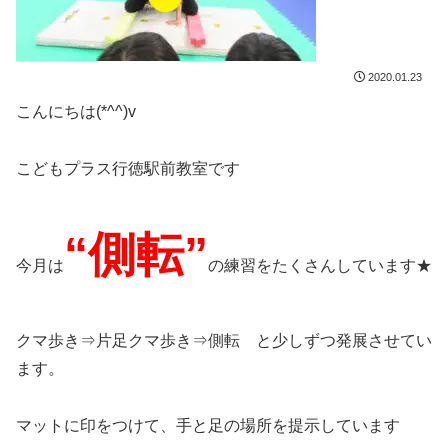
2020.01.23
こんにちは(*^^)v
こどもプラス行徳駅前教室です
“側転”
今月は
の練習をたくさんしています★
クマ歩き⇒片足クマ歩き⇒側転 と少しずつ発展させてい
ます。
マットに印をつけて、手と足の場所を提示しています