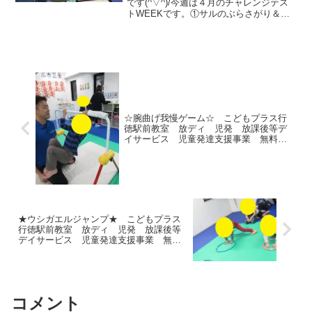
です(^▽^)/今週は４月のチャレンジテス
トWEEKです。①サルのぶらさがり＆ワ
ニ しっかり鉄棒を握れるかな？②障害
物ウシガエル 手と足を順番に出しなが
ら進むよ！③ブリッジ 手をつく位置を
確認しながら挑戦...
☆腕曲げ我慢ゲーム☆ こどもプラス行
徳駅前教室 放ディ 児発 放課後等デ
イサービス 児童発達支援事業 無料送
迎 発達障害 運動療育 行徳 行徳
駅前 南行徳 妙典 市川市
★ウシガエルジャンプ★ こどもプラス
行徳駅前教室 放ディ 児発 放課後等
デイサービス 児童発達支援事業 無料
送迎 発達障害 運動療育 行徳 行
徳駅前 南行徳 妙典 市川市
コメント