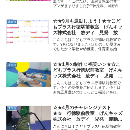
料送迎 発達障害 運動療育
室です！！このたび、国府台教室のオー
プンがきまりました(*^^)v是非、国府台の
行徳 行徳駅前 南行徳 妙典
近くで事業所を探されているお友達がお
市川市
られましたらご紹介頂けると幸いです
(*‘ω‘ *)京成線 国府台駅から徒歩２分
☆★9月も運動しよう！★☆こど
未分類
で...
もプラス行徳駅前教室 げんキッ
ズ株式会社 放ディ 児発 放課
後等デイサービス 児童発達支援
こんにちはこどもプラス行徳駅前教室で
事業 無料送迎 発達障害 運動
す。9月になりましたね♪たのしい夏休み
でしたか？学校や幼稚園、保育園も始ま
療育 行徳 行徳駅前 南行徳
り毎日の生活リズムが戻るように、こど
妙典 市川市 江戸川区 篠崎
もプラスで身体を動かして行きましょ
瑞江 春江町 体幹 ダウン
う！9月も若干ですがお日にちにより、空
☆★1月の制作☺福笑い☺★☆こ
未分類
症 ADHD
きがございますのでご利...
どもプラス行徳駅前教室 げんキ
ッズ株式会社 放ディ 児発 放
課後等デイサービス 児童発達支
こんにちはこどもプラス行徳駅前教室で
援事業 無料送迎 発達障害 運
す。今月の制作をご紹介します。今月は
🎍お正月遊びのひょっとこ福笑い🎍ひょ
動療育 行徳 行徳駅前 南行
っとこの顔に目、鼻、口、眉毛等のパー
徳 妙典 市川市 江戸川区
ツを置いていきます。目隠しをして福笑
篠崎 瑞江 春江町 体幹 ダ
いを楽しむお友達は、みんなで囲んで大
☆★4月のチャレンジテスト
未分類
ウン症 ADHD
笑い(⌒∇⌒)お手本を見...
★☆ 行徳駅前教室 げんキッズ
株式会社 放デイ 児発 運動療
育
こんにちは！こどもプラス行徳駅前教室