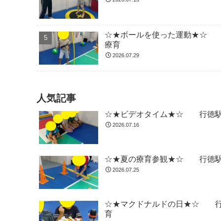
☆★ボールを使った運動★☆ 
療育
2026.07.29
人気記事
☆★ビデオタイム★☆ 行徳駅
2026.07.16
☆★夏の療育参観★☆ 行徳駅
2026.07.25
☆★マクドナルドの日★☆ 行
育