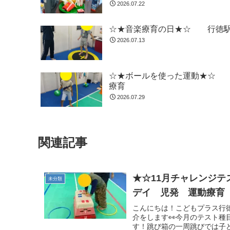
2026.07.22
☆★音楽療育の日★☆ 行徳駅
2026.07.13
☆★ボールを使った運動★☆ 
療育
2026.07.29
関連記事
★☆11月チャレンジ
未分類
デイ 児発 運動療育
こんにちは！こどもプラス行徳
介をします👀今月のテスト
す！跳び箱の一周跳びでは子ど