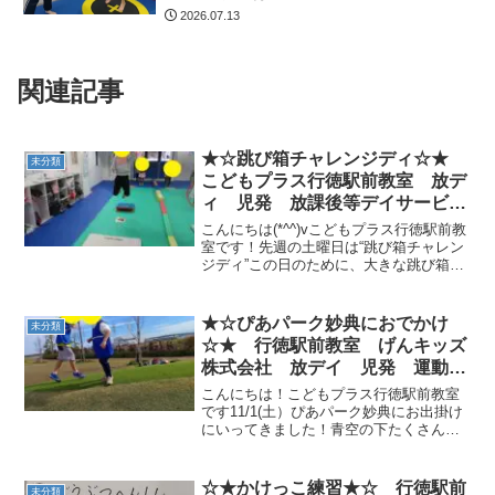
2026.07.13
関連記事
★☆跳び箱チャレンジディ☆★
未分類
こどもプラス行徳駅前教室 放デ
ィ 児発 放課後等デイサービ
ス 児童発達支援事業 無料送
こんにちは(*^^)vこどもプラス行徳駅前教
迎 発達障害 運動療育 行
室です！先週の土曜日は“跳び箱チャレン
ジディ”この日のために、大きな跳び箱を
徳 行徳駅前 南行徳 妙典 市
借りてきました♪♪幼稚園チームと小学生
川市
チームに分かれて、たくさん練習しまし
た！まずは、踏み切り練習！クッパの川
★☆ぴあパーク妙典におでかけ
未分類
を跳び越え...
☆★ 行徳駅前教室 げんキッズ
株式会社 放デイ 児発 運動療
育
こんにちは！こどもプラス行徳駅前教室
です11/1(土）ぴあパーク妙典にお出掛け
にいってきました！青空の下たくさん身
体を動かしてきましたよ芝山を元気いっ
ぱい駆け上る！回転遊具を思い切り回し
てみんなで走らせたりいろんな形の滑り
☆★かけっこ練習★☆ 行徳駅前
未分類