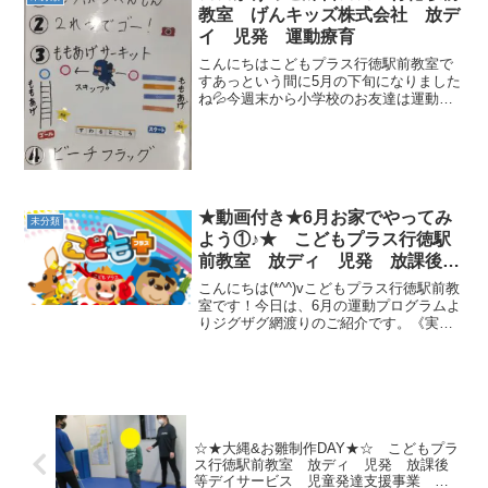
台を体験！ ブラン...
教室 げんキッズ株式会社 放デ
イ 児発 運動療育
こんにちはこどもプラス行徳駅前教室で
すあっという間に5月の下旬になりました
ね💦今週末から小学校のお友達は運動会
が始まります✨運動会でのかけっこに向
けて今月は、かけっこに力を入れてきま
した！プログラムはこんな感じです！①
のどうぶつへんしんでは...
★動画付き★6月お家でやってみ
未分類
よう①♪★ こどもプラス行徳駅
前教室 放ディ 児発 放課後等
デイサービス 児童発達支援事
こんにちは(*^^)vこどもプラス行徳駅前教
業 無料送迎 発達障害 運動
室です！今日は、6月の運動プログラムよ
りジグザグ網渡りのご紹介です。《実践
療育 行徳 行徳駅前 南行徳
のポイント》・綱をジグザグに設置しま
妙典 市川市
しょう。・綱上を落ちないように手を広
げて進みましょう。・進む時はつま先
で、少しずつ進む...
☆★大縄&お雛制作DAY★☆ こどもプラ
ス行徳駅前教室 放ディ 児発 放課後
等デイサービス 児童発達支援事業 無