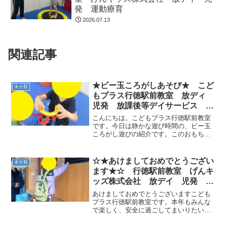
発 運動療育
2026.07.13
関連記事
★ビー玉ころがしあそび★ こど
未分類
もプラス行徳駅前教室 放ディ
児発 放課後等デイサービス 児
童発達支援事業 無料送迎 発
こんにちは。こどもプラス行徳駅前教室
達障害 運動療育 行徳 行徳駅
です。今日は静かな遊び時間の、ビー玉
ころがし遊びの紹介です。このおもちゃ
前 南行徳 妙典 市川市
は子どもたちから男女問わずとても人気
があり、毎日誰かはこのおもちゃで遊ん
でいます。一見単純なものに見えます
☆★あけましておめでとうござい
未分類
が、うまく繋げないと順番に...
ます★☆ 行徳駅前教室 げんキ
ッズ株式会社 放デイ 児発 運
動療育
あけましておめでとうございますこども
プラス行徳駅前教室です。本年もみんな
で楽しく、安全に過ごしてまいりたいと
思います。よろしくお願いいたします。
さて、今日は新年最初の療育日。みんな