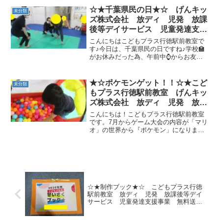
で近くの神社にお参りに行きました。お
☆★千葉県民の日★☆ げんキッ
未分類
賽銭を入れて手を合わせて...
ズ株式会社 放ディ 児発 放課
後等デイサービス 児童発達支援
事業 無料送迎 発達障害 運動
こんにちはこどもプラス行徳駅前教室で
療育 行徳 行徳駅前 南行徳
す♪今日は、千葉県民の日ですね♪学校🏫
がお休みだった為、午前中⌚からお友達
妙典 市川市 江戸川区 篠崎
が来てくれました！準備体操を行った
瑞江 春江町 体幹 ダウン
後、『変形ダッシュ！』『よーいドン❕』
症 ADHD
の掛け声で、体育座りからダッシュ！う
★☆ポケモンゲット！！☆★こど
未分類
つ伏せになってからダッ...
もプラス行徳駅前教室 げんキッ
ズ株式会社 放ディ 児発 放課
後等デイサービス 児童発達支援
こんにちは！こどもプラス行徳駅前教室
事業 無料送迎 発達障害 運動
です。7月からゲーム大会の内容が「マリ
オ」の世界から『ポケモン」になりまし
療育 行徳 行徳駅前 南行徳
た♪今まではコーナーごとに個人戦で挑戦
妙典 市川市 江戸川区 篠崎
していましたが、今回からはチーム戦、
瑞江 春江町 体幹 ダウン
お友達と話し合いキャプテン、副キャプ
症 ADHD
テンなどを決めました...
☆★制作ブック★☆ こどもプラス行徳
駅前教室 放ディ 児発 放課後等デイ
サービス 児童発達支援事業 無料送
迎 発達障害 運動療育 行徳 行徳
駅前 南行徳 妙典 市川市