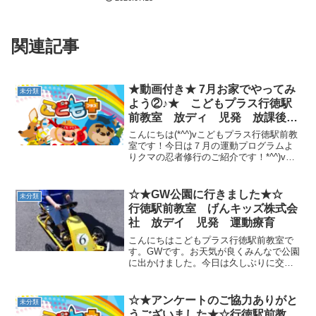
関連記事
★動画付き★ 7月お家でやってみ
未分類
よう②♪★ こどもプラス行徳駅
前教室 放ディ 児発 放課後等
デイサービス 児童発達支援事
こんにちは(*^^)vこどもプラス行徳駅前教
業 無料送迎 発達障害 運動
室です！今日は７月の運動プログラムよ
りクマの忍者修行のご紹介です！*^^)v初
療育 行徳 行徳駅前 南行徳
めは片足でやってみましょう♪慣れてきた
妙典 市川市
ら、両足でもチャレンジしてみましょう♪
実践のポイント》・マット（座布団な
☆★GW公園に行きました★☆
未分類
ど）を２...
行徳駅前教室 げんキッズ株式会
社 放デイ 児発 運動療育
こんにちはこどもプラス行徳駅前教室で
す。GWです。お天気が良くみんなで公園
に出かけました。今日は久しぶりに交通
公園に行きました。ここでは自転車の練
習はもちろん、ゴーカートや電気自動車
にも乗ることができます。○○くん、電気
☆★アンケートのご協力ありがと
未分類
自動車何回も乗っちゃ...
うございました★☆行徳駅前教