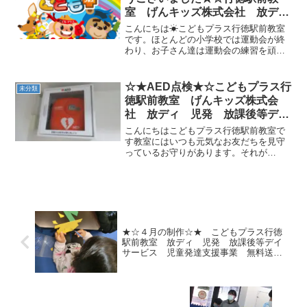
室 げんキッズ株式会社 放デ
イ 児発 運動療育
こんにちは☀こどもプラス行徳駅前教室
です。ほとんどの小学校では運動会が終
わり、お子さん達は運動会の練習を頑張
った様子などをお話してくれます。6月1
日に保護者様と事業者向けのアンケート
結果を公開させて頂きました。多くの保
☆★AED点検★☆こどもプラス行
未分類
護者様からの貴重なご意...
徳駅前教室 げんキッズ株式会
社 放ディ 児発 放課後等デイ
サービス 児童発達支援事業 無
こんにちはこどもプラス行徳駅前教室で
料送迎 発達障害 運動療育 行
す教室にはいつも元気なお友だちを見守
っているお守りがあります。それが
徳 行徳駅前 南行徳 妙典 市
【AED】です万が一の時にいつでも使え
川市 江戸川区 篠崎 瑞江
るように、月に２回点検をしています。
春江町 体幹 ダウン症
もちろん、使うことがないのが一番です
ADHD
が、すぐ近くにあるというの...
★☆４月の制作☆★ こどもプラス行徳
駅前教室 放ディ 児発 放課後等デイ
サービス 児童発達支援事業 無料送
迎 発達障害 運動療育 行徳 行徳
駅前 南行徳 妙典 市川市