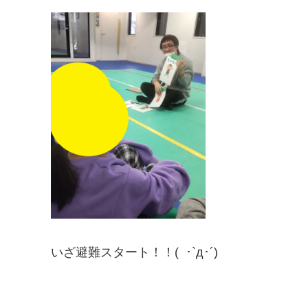
いざ避難スタート！！( ･`д･´)