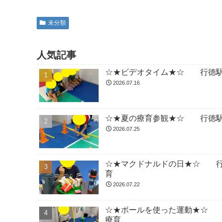
未分類
人気記事
☆★ビデオタイム★☆ 行徳駅
2026.07.16
☆★夏の療育参観★☆ 行徳駅
2026.07.25
☆★マクドナルドの日★☆ 行
育
2026.07.22
☆★ボールを使った運動★☆ 
療育