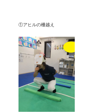
①アヒルの柵越え