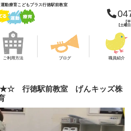
 運動療育こどもプラス行徳駅前教室
04
【平日
【土曜日・
ご利用方法
ブログ
職員紹介
★☆ 行徳駅前教室 げんキッズ株
育