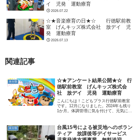
イ 児発 運動療育
2026.07.22
☆★音楽療育の日★☆ 行徳駅前教
室 げんキッズ株式会社 放デイ 児
発 運動療育
2026.07.13
関連記事
☆★アンケート結果公開★☆ 行
未分類
徳駅前教室 げんキッズ株式会
社 放デイ 児発 運動療育
こんにちは！こどもプラス行徳駅前教室
です。12月になりました。2024年も残り
1か月。体調管理に気を付けて、元気に
2025年を迎えられるように過ごしていき
ましょう。先日、ご協力頂きました保護
者様と事業者向けのアンケート結果を公
台風15号による被災地へのボラン
未分類
開させていただ...
ティア 放課後等デイサービス
児童発達支援事業 無料送迎 夏