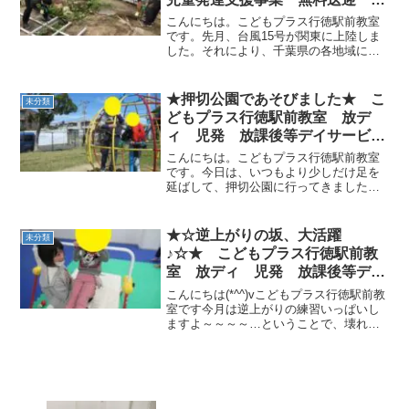
祭りADHD 発達障害 運動療
こんにちは。こどもプラス行徳駅前教室
育 行徳 行徳駅前 南行徳 妙
です。先月、台風15号が関東に上陸しま
した。それにより、千葉県の各地域にも
典 市川市
多くの甚大な被害をもたらしました。ニ
ュースでは毎日被害の状況が報道され、
そこには停電や断水がしばらく続いてい
★押切公園であそびました★ こ
未分類
たり、家の大部分が破損...
どもプラス行徳駅前教室 放デ
ィ 児発 放課後等デイサービ
ス 児童発達支援事業 無料送
こんにちは。こどもプラス行徳駅前教室
迎 発達障害 運動療育 行
です。今日は、いつもより少しだけ足を
延ばして、押切公園に行ってきました。
徳 行徳駅前 南行徳 妙典 市
いつも行っている弁天公園よりもちょっ
川市
とだけ距離があるので、お散歩にもなり
ます。遊具の種類も違うので、新鮮味が
★☆逆上がりの坂、大活躍
未分類
あり、子どもたちはとても...
♪☆★ こどもプラス行徳駅前教
室 放ディ 児発 放課後等デイ
サービス 児童発達支援事業 無
こんにちは(*^^)vこどもプラス行徳駅前教
料送迎 発達障害 運動療育
室です今月は逆上がりの練習いっぱいし
ますよ～～～～…ということで、壊れた
行徳 行徳駅前 南行徳 妙典
机にマットを貼って、逆上がりの坂を作
市川市
ってみました！なかなかの出来で、スタ
ッフ的には大満足★☆まずは、腕曲げ我
慢ゲームで腕の筋...