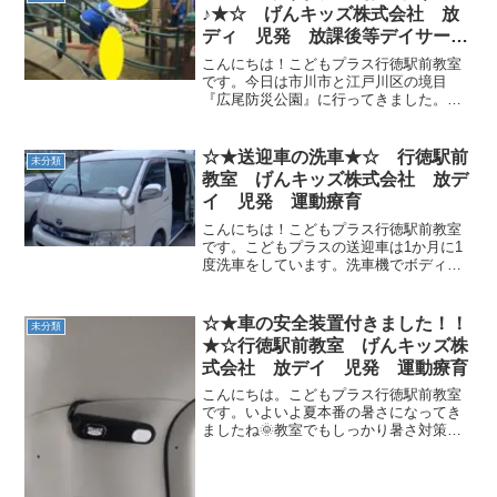
ADHD
園も散策...
♪★☆ げんキッズ株式会社 放
ディ 児発 放課後等デイサービ
ス 児童発達支援事業 無料送
こんにちは！こどもプラス行徳駅前教室
迎 発達障害 運動療育 行徳
です。今日は市川市と江戸川区の境目
『広尾防災公園』に行ってきました。芝
行徳駅前 南行徳 妙典 市川
生の中に遊具がある気持ちの良い公園で
市 江戸川区 篠崎 瑞江 春
す♪教室からも近く魅力的✨ 姉妹教室の
江町 体幹 ダウン症 ADHD
こどもプラス行徳教室もお出かけでした
☆★送迎車の洗車★☆ 行徳駅前
未分類
よ。久しぶりに会えたお友...
教室 げんキッズ株式会社 放デ
イ 児発 運動療育
こんにちは！こどもプラス行徳駅前教室
です。こどもプラスの送迎車は1か月に1
度洗車をしています。洗車機でボディー
を洗ったら、車内も掃除機をかけてピカ
ピカ✨にしています。この時期、花粉や
ほこりなどいろいろ飛んでいますよね💦
☆★車の安全装置付きました！！
未分類
みんなが座るシートも掃...
★☆行徳駅前教室 げんキッズ株
式会社 放デイ 児発 運動療育
こんにちは。こどもプラス行徳駅前教室
です。いよいよ夏本番の暑さになってき
ましたね🌞教室でもしっかり暑さ対策を
しながらこどもたちと一緒に楽しく過ご
していきます！6月末にこどもプラスの送
迎車に安全装置が設置されました👏近