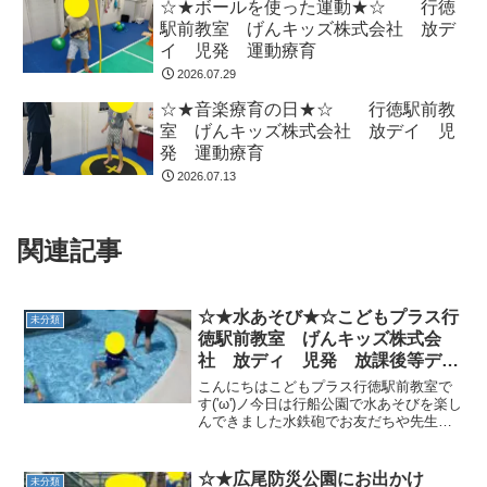
☆★ボールを使った運動★☆ 行徳
駅前教室 げんキッズ株式会社 放デ
イ 児発 運動療育
2026.07.29
☆★音楽療育の日★☆ 行徳駅前教
室 げんキッズ株式会社 放デイ 児
発 運動療育
2026.07.13
関連記事
☆★水あそび★☆こどもプラス行
未分類
徳駅前教室 げんキッズ株式会
社 放ディ 児発 放課後等デイ
サービス 児童発達支援事業 無
こんにちはこどもプラス行徳駅前教室で
料送迎 発達障害 運動療育 行
す('ω')ノ今日は行船公園で水あそびを楽し
んできました水鉄砲でお友だちや先生と
徳 行徳駅前 南行徳 妙典 市
水をかけあったり肩まで浸かってのんび
川市 江戸川区 篠崎 瑞江
り過ごしたりそれぞれが夏を満喫してい
春江町 体幹 ダウン症
る様子でした( *´艸｀)☀公園内にある動物
☆★広尾防災公園にお出かけ
未分類