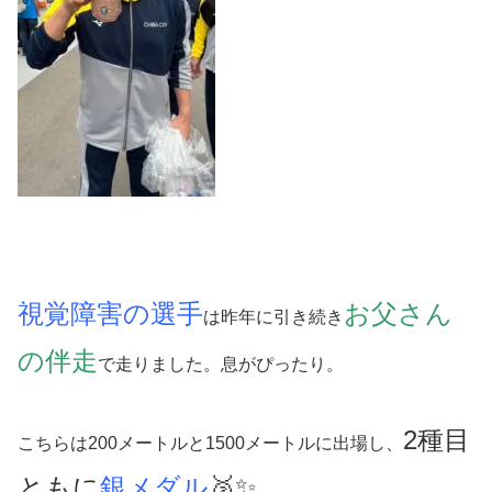
視覚障害の選手
お父さん
は昨年に引き続き
の伴走
で走りました。息がぴったり。
2種目
こちらは200メートルと1500メートルに出場し、
ともに
銀メダル
🥈✨