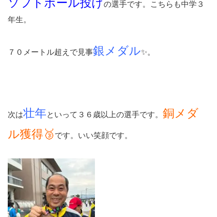
ソフトボール投げ
の選手です。こちらも中学３
年生。
銀メダル
７０メートル超えで見事
✨。
壮年
銅メダ
次は
といって３６歳以上の選手です。
ル獲得🥉
です。いい笑顔です。