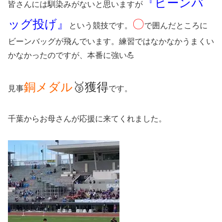
『ビーンバ
皆さんには馴染みがないと思いますが
ッグ投げ』
〇
という競技です。
で囲んだところに
ビーンバッグが飛んでいます。練習ではなかなかうまくい
かなかったのですが、本番に強い💪
銅メダル
🥉獲得
見事
です。
千葉からお母さんが応援に来てくれました。