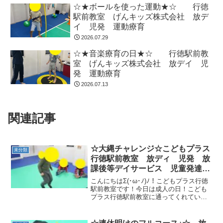
☆★ボールを使った運動★☆ 行徳
駅前教室 げんキッズ株式会社 放デ
イ 児発 運動療育
2026.07.29
☆★音楽療育の日★☆ 行徳駅前教
室 げんキッズ株式会社 放デイ 児
発 運動療育
2026.07.13
関連記事
☆大縄チャレンジ☆こどもプラス
未分類
行徳駅前教室 放ディ 児発 放
課後等デイサービス 児童発達支
援事業 無料送迎 発達障害
こんにちはΣ(･ω･ﾉ)ﾉ！こどもプラス行徳
運動療育 行徳 行徳駅前 南行
駅前教室です！今日は成人の日！こども
プラス行徳駅前教室に通ってくれている
徳 妙典 市川市
お友達もいつかは成人の日を迎えるんだ
なーと思うと、みんなの成長がとても楽
しみです！さて、そんな成人の日の今日