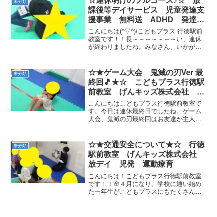
☆連休明けのフルコース♪☆ 放
未分類
は、大縄チャレン...
課後等デイサービス 児童発達支
援事業 無料送 ADHD 発達障
害 運動療育 行徳 行徳駅前
こんにちは(^▽^)/こどもプラス 行徳駅前
南行徳 妙典 市川市
教室です！！長～～～～～～～い、連休
が終わりましたね。みなさん、いかがお
過ごしでしたか？？全国のお母さんは、
きっとお疲れですよね(笑)でも、子供は普
段はできない色々な経験ができたのでは
☆★ゲーム大会 鬼滅の刃Ver 最
未分類
ないでしょう...
終回🎵★☆ こどもプラス行徳駅
前教室 げんキッズ株式会社 放
ディ 児発 放課後等デイサービ
こんにちはこどもプラス行徳駅前教室で
ス 児童発達支援事業 無料送
す。今日は連休最終日でしたね。ゲーム
大会、鬼滅の刃最終回はお友達が主人公
迎 発達障害 運動療育 行徳
になりきって、鬼退治しました！①筋ト
行徳駅前 南行徳 妙典 市川
レ②ねづことたんじろうの二人組③いの
市 江戸川区 篠崎 瑞江 春
すけのキャタピラー④最後は全員で鬼め
☆★交通安全について★☆ 行徳
未分類
江町 体幹 ダウン症 ADHD
くり！盛り上がりました(...
駅前教室 げんキッズ株式会社
放デイ 児発 運動療育
こんにちは！こどもプラス行徳駅前教室
です！！🌸４月になり、学校に通い始め
た一年生がこどもプラスにもたくさんい
ます！！🌸そこで、静かな時間では交通
安全についての紙芝居をおこなっていま
す！みんな交通ルールをしっかり理解し