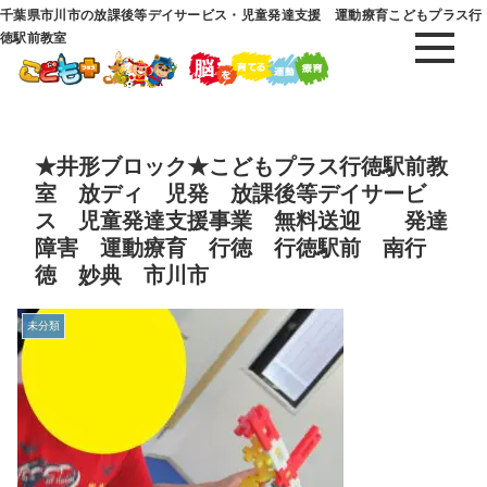
千葉県市川市の放課後等デイサービス・児童発達支援 運動療育こどもプラス行
徳駅前教室
★井形ブロック★こどもプラス行徳駅前教
室 放ディ 児発 放課後等デイサービ
ス 児童発達支援事業 無料送迎 発達
障害 運動療育 行徳 行徳駅前 南行
徳 妙典 市川市
未分類