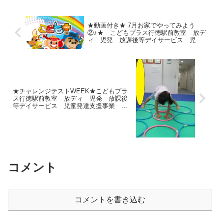
ており、手を上げて教えて...
★動画付き★ 7月お家でやってみよう
②♪★ こどもプラス行徳駅前教室 放デ
ィ 児発 放課後等デイサービス 児童
発達支援事業 無料送迎 発達障害
運動療育 行徳 行徳駅前 南行徳 妙
典 市川市
★チャレンジテストWEEK★こどもプラ
ス行徳駅前教室 放ディ 児発 放課後
等デイサービス 児童発達支援事業 無
料送迎 発達障害 運動療育 行徳
行徳駅前 南行徳 妙典 市川市
コメント
コメントを書き込む