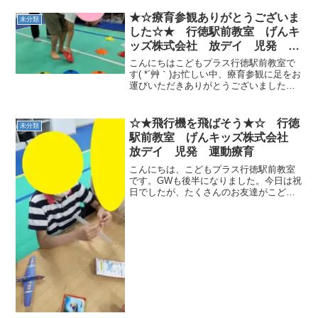
日に保護者様と事業者向けのアンケート
結果を公開させて頂きました。多くの保
★☆療育参観ありがとうございま
未分類
護者様からの貴重なご意...
した☆★ 行徳駅前教室 げんキ
ッズ株式会社 放デイ 児発 運
動療育
こんにちはこどもプラス行徳駅前教室で
す( *´艸｀)お忙しい中、療育参観に足をお
運びいただきありがとうございましたお
子さんたちの頑張る姿、楽しむ姿を見て
いただけましたか？ 今回はご都合が合わ
なかった皆様におかれましても、年に２
☆★飛行機を飛ばそう★☆ 行徳
未分類
回実施しており...
駅前教室 げんキッズ株式会社
放デイ 児発 運動療育
こんにちは、こどもプラス行徳駅前教室
です。GWも後半になりました。今日は祝
日でしたが、たくさんのお友達がこども
プラスに遊びに来てくれました。今日の
イベントは「こどもの日・おもちゃプレ
ゼントDAY」ということで、✈ひこうき✈
を作って飛ばして遊...