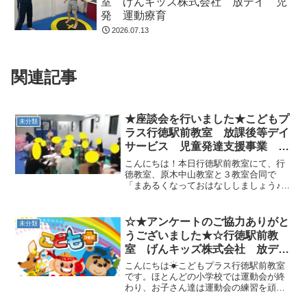
室 げんキッズ株式会社 放デイ 児
発 運動療育
2026.07.13
関連記事
★座談会を行いました★こどもプ
未分類
ラス行徳駅前教室 放課後等デイ
サービス 児童発達支援事業 無
料送迎 発達障害 運動療育
こんにちは！本日行徳駅前教室にて、行
行徳 行徳駅前 南行徳 妙典
徳教室、原木中山教室と３教室合同で
「まあるくなっておはなししましょう♪」
市川市
座談会を行いました。 教室スタッフお
友達の南部様によるお話しや、グループ
セッションなどあっという間の２時間で
☆★アンケートのご協力ありがと
未分類
した。南部様の実体験や、...
うございました★☆行徳駅前教
室 げんキッズ株式会社 放デ
イ 児発 運動療育
こんにちは☀こどもプラス行徳駅前教室
です。ほとんどの小学校では運動会が終
わり、お子さん達は運動会の練習を頑張
った様子などをお話してくれます。6月1